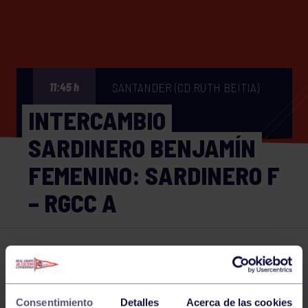
SANTANDER (CD RUTH BEITIA)
11:45 h
INTERCAMBIO
SARDINERO BENJAMÍN
FEMENINO: SARDINERO F
– RGCC A
Hockey
21 FEB 2026
Comparte
Consentimiento
Detalles
Acerca de las cookies