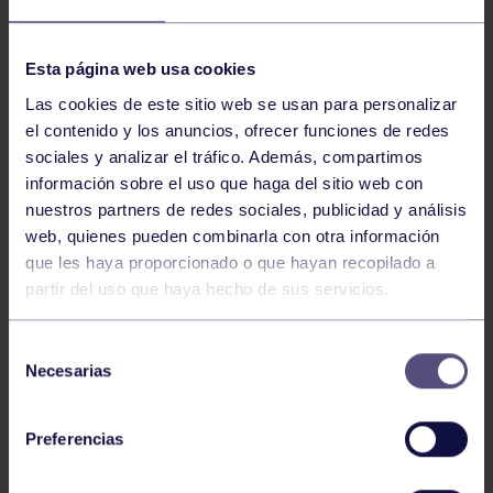
NOTICIAS RELACIONADAS
Esta página web usa cookies
Las cookies de este sitio web se usan para personalizar
el contenido y los anuncios, ofrecer funciones de redes
sociales y analizar el tráfico. Además, compartimos
información sobre el uso que haga del sitio web con
nuestros partners de redes sociales, publicidad y análisis
web, quienes pueden combinarla con otra información
que les haya proporcionado o que hayan recopilado a
partir del uso que haya hecho de sus servicios.
Hockey
28 Jul 2026
ÓSCAR PALOMERO, RUMBO AL
Selección
MUNDIAL
Necesarias
de
consentimiento
Preferencias