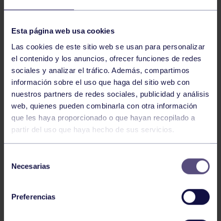
NOTICIAS RELACIONADAS
Esta página web usa cookies
Las cookies de este sitio web se usan para personalizar
el contenido y los anuncios, ofrecer funciones de redes
sociales y analizar el tráfico. Además, compartimos
información sobre el uso que haga del sitio web con
nuestros partners de redes sociales, publicidad y análisis
web, quienes pueden combinarla con otra información
que les haya proporcionado o que hayan recopilado a
partir del uso que haya hecho de sus servicios.
Hockey
28 Jul 2026
ÓSCAR PALOMERO, RUMBO AL
Selección
MUNDIAL
Necesarias
de
consentimiento
Preferencias