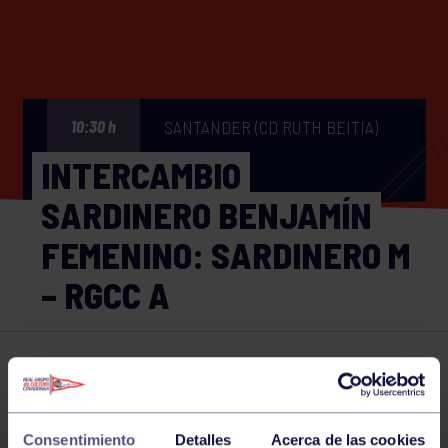
SANTANDER (CD RUTH BEITIA)
10:30 h
INTERCAMBIO
SARDINERO BENJAMÍN
FEMENINO: SARDINERO M
– RGCC A
Hockey
21 FEB 2026
Comparte
Consentimiento
Detalles
Acerca de las cookies