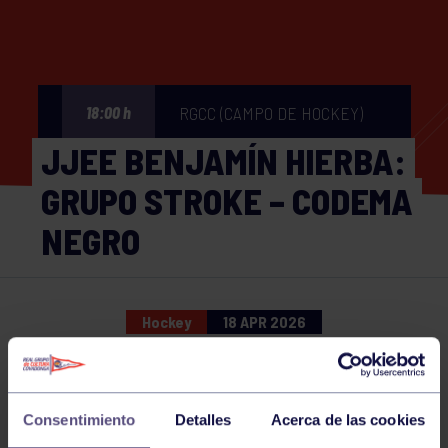
RGCC (CAMPO DE HOCKEY)
18:00 h
JJEE BENJAMÍN HIERBA:
GRUPO STROKE – CODEMA
NEGRO
Hockey
18 APR 2026
Comparte
Consentimiento
Detalles
Acerca de las cookies