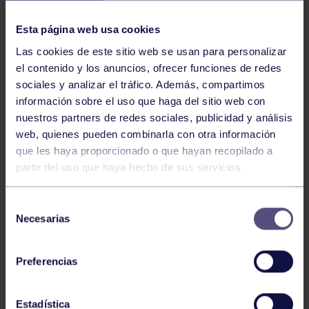
NOTICIAS RELACIONADAS
Esta página web usa cookies
Las cookies de este sitio web se usan para personalizar
el contenido y los anuncios, ofrecer funciones de redes
sociales y analizar el tráfico. Además, compartimos
información sobre el uso que haga del sitio web con
nuestros partners de redes sociales, publicidad y análisis
web, quienes pueden combinarla con otra información
Hockey
28 Jul 2026
que les haya proporcionado o que hayan recopilado a
partir del uso que haya hecho de sus servicios.
ÓSCAR PALOMERO, RUMBO AL
MUNDIAL
Selección
Necesarias
de
consentimiento
Preferencias
Estadística