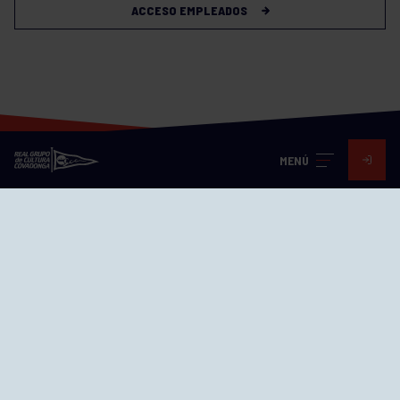
ACCESO EMPLEADOS
MENÚ
Visita nuestras redes
SEDES
CIERRE WEB CURSILLOS
Cómo llegar