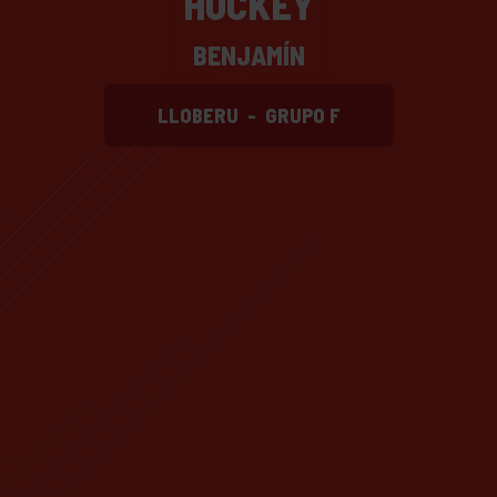
HOCKEY
BENJAMÍN
LLOBERU
-
GRUPO F