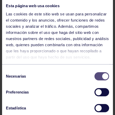
Esta página web usa cookies
Las cookies de este sitio web se usan para personalizar
el contenido y los anuncios, ofrecer funciones de redes
sociales y analizar el tráfico. Además, compartimos
información sobre el uso que haga del sitio web con
nuestros partners de redes sociales, publicidad y análisis
Hockey
28 Jul 2026
web, quienes pueden combinarla con otra información
ÓSCAR PALOMERO, RUMBO AL
que les haya proporcionado o que hayan recopilado a
MUNDIAL
partir del uso que haya hecho de sus servicios.
Selección
Necesarias
de
consentimiento
Preferencias
Estadística
Hockey
28 Jul 2026