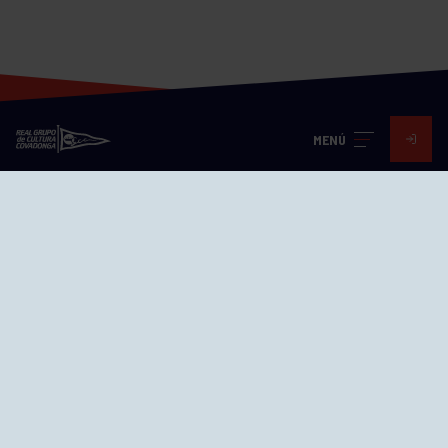
MENÚ
Visita nuestras redes
SEDES
CIERRE WEB CURSILLOS
Cómo llegar
EL GRUPO