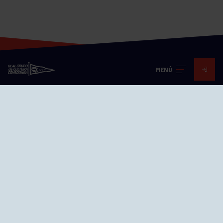
MENÚ
Visita nuestras redes
SEDES
CIERRE WEB CURSILLOS
Cómo llegar
EL GRUPO