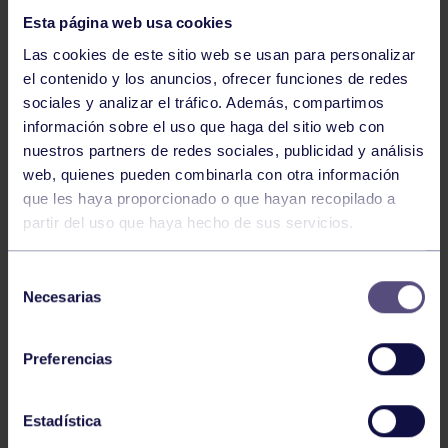
Esta página web usa cookies
Las cookies de este sitio web se usan para personalizar
el contenido y los anuncios, ofrecer funciones de redes
sociales y analizar el tráfico. Además, compartimos
información sobre el uso que haga del sitio web con
nuestros partners de redes sociales, publicidad y análisis
Hockey
28 Jul 2026
web, quienes pueden combinarla con otra información
ÓSCAR PALOMERO, RUMBO AL
que les haya proporcionado o que hayan recopilado a
MUNDIAL
partir del uso que haya hecho de sus servicios.
Selección
Necesarias
de
consentimiento
Preferencias
Estadística
Hockey
28 Jul 2026