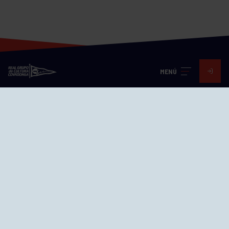
MENÚ
Visita nuestras redes
SEDES
CIERRE WEB CURSILLOS
Cómo llegar
EL GRUPO