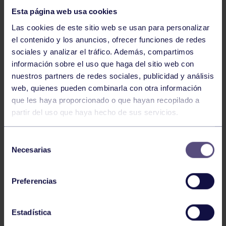
Esta página web usa cookies
Las cookies de este sitio web se usan para personalizar
el contenido y los anuncios, ofrecer funciones de redes
sociales y analizar el tráfico. Además, compartimos
información sobre el uso que haga del sitio web con
nuestros partners de redes sociales, publicidad y análisis
Hockey
28 Jul 2026
web, quienes pueden combinarla con otra información
ÓSCAR PALOMERO, RUMBO AL
que les haya proporcionado o que hayan recopilado a
MUNDIAL
partir del uso que haya hecho de sus servicios.
Selección
Necesarias
de
consentimiento
Preferencias
Estadística
Hockey
28 Jul 2026