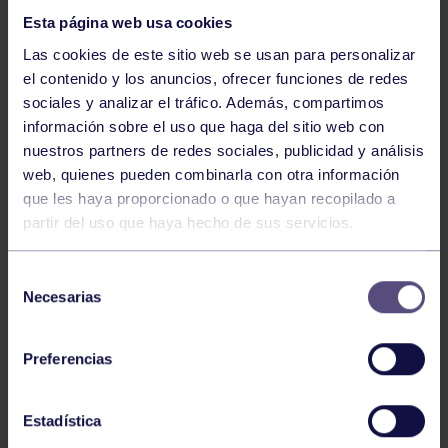
Esta página web usa cookies
Las cookies de este sitio web se usan para personalizar
el contenido y los anuncios, ofrecer funciones de redes
sociales y analizar el tráfico. Además, compartimos
información sobre el uso que haga del sitio web con
nuestros partners de redes sociales, publicidad y análisis
Hockey
28 Jul 2026
web, quienes pueden combinarla con otra información
ÓSCAR PALOMERO, RUMBO AL
que les haya proporcionado o que hayan recopilado a
MUNDIAL
partir del uso que haya hecho de sus servicios.
Selección
Necesarias
de
consentimiento
Preferencias
Estadística
Hockey
28 Jul 2026