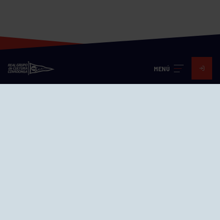
MENÚ
Visita nuestras redes
SEDES
CIERRE WEB CURSILLOS
Cómo llegar
EL GRUPO