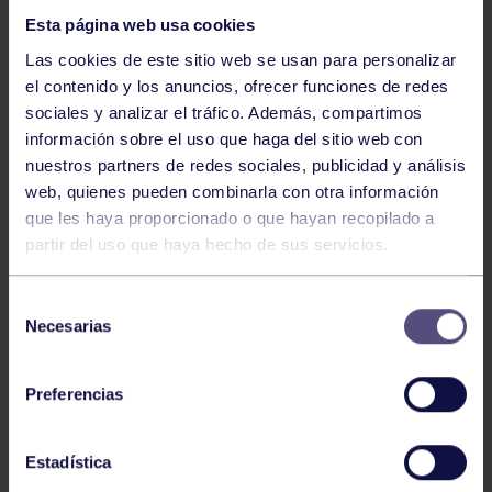
Esta página web usa cookies
Las cookies de este sitio web se usan para personalizar
el contenido y los anuncios, ofrecer funciones de redes
sociales y analizar el tráfico. Además, compartimos
información sobre el uso que haga del sitio web con
nuestros partners de redes sociales, publicidad y análisis
Hockey
28 Jul 2026
web, quienes pueden combinarla con otra información
ÓSCAR PALOMERO, RUMBO AL
que les haya proporcionado o que hayan recopilado a
MUNDIAL
partir del uso que haya hecho de sus servicios.
Selección
Necesarias
de
consentimiento
Preferencias
Estadística
Hockey
28 Jul 2026