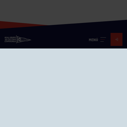
MENÚ
Visita nuestras redes
SEDES
CIERRE WEB CURSILLOS
Cómo llegar
EL GRUPO