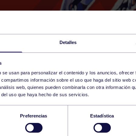
Detalles
s
b se usan para personalizar el contenido y los anuncios, ofrecer
16
s, compartimos información sobre el uso que haga del sitio web 
SATURDAY
GIJÓN (ROSARIO ACUÑA
10:00 h
 análisis web, quienes pueden combinarla con otra información q
MAY
r del uso que haya hecho de sus servicios.
NTIL SALA: LLOBER
Preferencias
Estadística