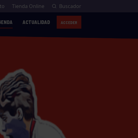
to
Tienda Online
Buscador
GENDA
ACTUALIDAD
ACCEDER