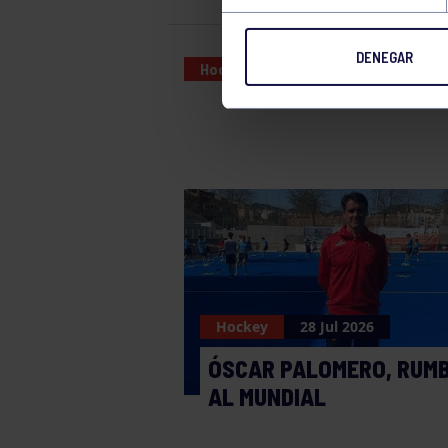
DENEGAR
Hockey
16 MAY 2026
Hockey
28 Jul 2026
ÓSCAR PALOMERO, RUM
AL MUNDIAL