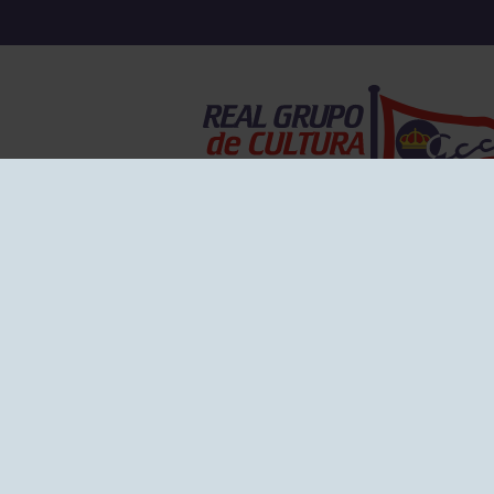
EL GRUPO
Historia
Disti
Ventajas
Empl
Junta directiva
Publi
Canal de Denuncias
Comp
Transparencia
FAQ C