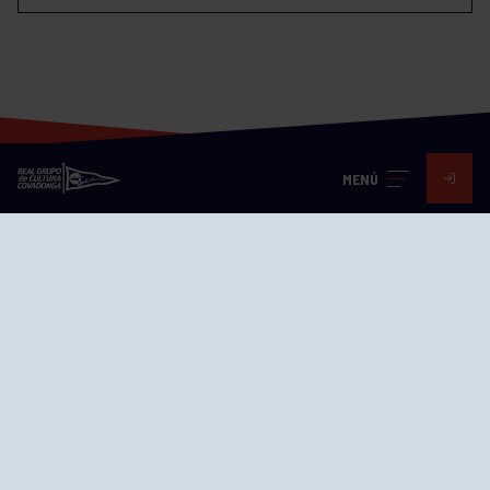
MENÚ
Visita nuestras redes
SEDES
CIERRE WEB CURSILLOS
Cómo llegar