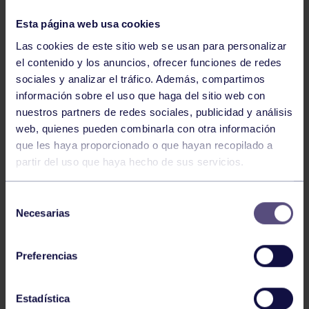
NOTICIAS RELACIONADAS
Esta página web usa cookies
Las cookies de este sitio web se usan para personalizar
el contenido y los anuncios, ofrecer funciones de redes
sociales y analizar el tráfico. Además, compartimos
información sobre el uso que haga del sitio web con
nuestros partners de redes sociales, publicidad y análisis
web, quienes pueden combinarla con otra información
que les haya proporcionado o que hayan recopilado a
partir del uso que haya hecho de sus servicios.
Voleibol
27 Abr 2026
CAMPEONAS DE ASTURIAS
Selección
Necesarias
de
consentimiento
Preferencias
Estadística