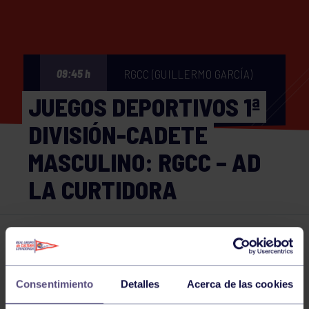
RGCC (GUILLERMO GARCÍA)
09:45 h
JUEGOS DEPORTIVOS 1ª
DIVISIÓN-CADETE
MASCULINO: RGCC – AD
LA CURTIDORA
Voleibol
15 NOV 2025
Comparte
Consentimiento
Detalles
Acerca de las cookies