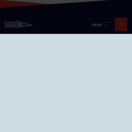
MENÚ
Visita nuestras redes
SEDES
CIERRE WEB CURSILLOS
Cómo llegar
EL GRUPO
Avd. Jesús Revuelta, 2 33204
Gijón - Asturias