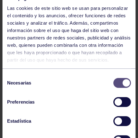
Las cookies de este sitio web se usan para personalizar
el contenido y los anuncios, ofrecer funciones de redes
sociales y analizar el tráfico. Además, compartimos
información sobre el uso que haga del sitio web con
nuestros partners de redes sociales, publicidad y análisis
Baloncesto
13 Abr 2026
web, quienes pueden combinarla con otra información
que les haya proporcionado o que hayan recopilado a
ÚLTIMOS RESULTADOS DE LA SECCIÓN
partir del uso que haya hecho de sus servicios.
Selección
Necesarias
de
consentimiento
Preferencias
Baloncesto
03 Feb 2026
Estadística
XI TORNEO DE CARNAVAL