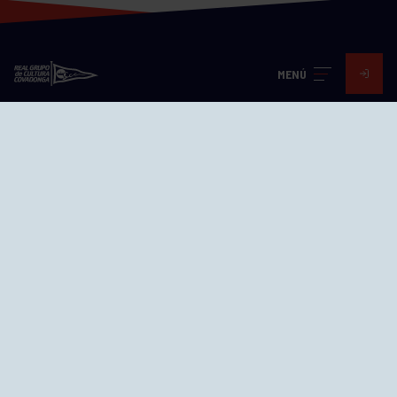
MENÚ
Visita nuestras redes
SEDES
CIERRE WEB CURSILLOS
Cómo llegar
EL GRUPO
Avd. Jesús Revuelta, 2 33204
Gijón - Asturias