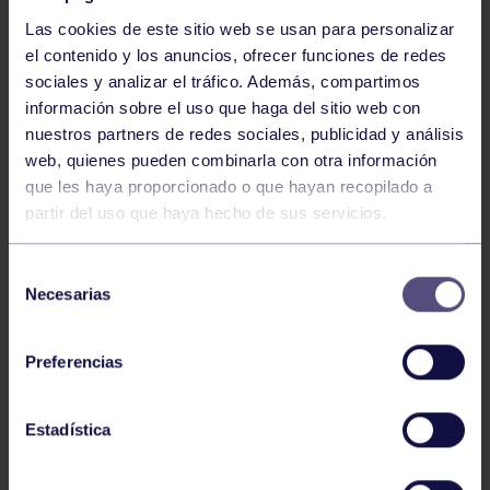
Las cookies de este sitio web se usan para personalizar
el contenido y los anuncios, ofrecer funciones de redes
sociales y analizar el tráfico. Además, compartimos
información sobre el uso que haga del sitio web con
nuestros partners de redes sociales, publicidad y análisis
Baloncesto
13 Abr 2026
web, quienes pueden combinarla con otra información
que les haya proporcionado o que hayan recopilado a
ÚLTIMOS RESULTADOS DE LA SECCIÓN
partir del uso que haya hecho de sus servicios.
Selección
Necesarias
de
consentimiento
Preferencias
Baloncesto
03 Feb 2026
Estadística
XI TORNEO DE CARNAVAL