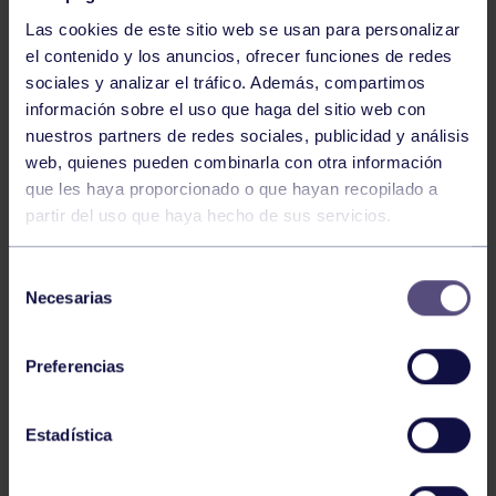
Las cookies de este sitio web se usan para personalizar
el contenido y los anuncios, ofrecer funciones de redes
sociales y analizar el tráfico. Además, compartimos
información sobre el uso que haga del sitio web con
nuestros partners de redes sociales, publicidad y análisis
Baloncesto
13 Abr 2026
web, quienes pueden combinarla con otra información
que les haya proporcionado o que hayan recopilado a
ÚLTIMOS RESULTADOS DE LA SECCIÓN
partir del uso que haya hecho de sus servicios.
Selección
Necesarias
de
consentimiento
Preferencias
Baloncesto
03 Feb 2026
Estadística
XI TORNEO DE CARNAVAL