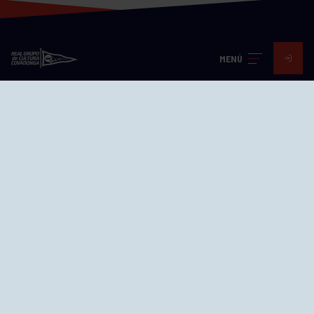
MENÚ
Visita nuestras redes
SEDES
CIERRE WEB CURSILLOS
Cómo llegar
EL GRUPO
Avd. Jesús Revuelta, 2 33204
Gijón - Asturias