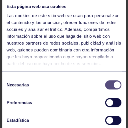
Esta página web usa cookies
Las cookies de este sitio web se usan para personalizar
el contenido y los anuncios, ofrecer funciones de redes
sociales y analizar el tráfico. Además, compartimos
información sobre el uso que haga del sitio web con
nuestros partners de redes sociales, publicidad y análisis
Balonmano
25 May 2026
web, quienes pueden combinarla con otra información
LEO CARDELI, CONVOCADO CON
que les haya proporcionado o que hayan recopilado a
ESPAÑA
partir del uso que haya hecho de sus servicios.
Selección
Necesarias
de
consentimiento
Preferencias
Estadística
Balonmano
20 Abr 2026