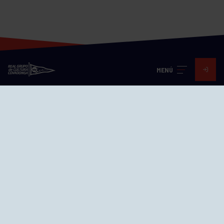
MENÚ
Visita nuestras redes
SEDES
CIERRE WEB CURSILLOS
Cómo llegar
EL GRUPO