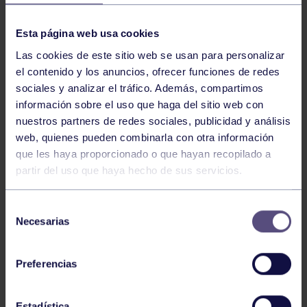
NOTICIAS RELACIONADAS
Esta página web usa cookies
Las cookies de este sitio web se usan para personalizar
el contenido y los anuncios, ofrecer funciones de redes
sociales y analizar el tráfico. Además, compartimos
información sobre el uso que haga del sitio web con
nuestros partners de redes sociales, publicidad y análisis
web, quienes pueden combinarla con otra información
que les haya proporcionado o que hayan recopilado a
partir del uso que haya hecho de sus servicios.
Bolos
03 Ago 2026
GIANIRA REVALIDA TÍTULO Y DAVID
Selección
AVANZA
Necesarias
de
consentimiento
Preferencias
Estadística