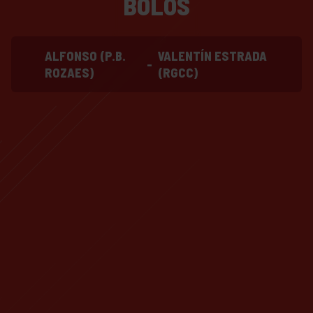
BOLOS
ALFONSO (P.B.
VALENTÍN ESTRADA
-
ROZAES)
(RGCC)