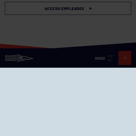
ACCESO EMPLEADOS
MENÚ
Visita nuestras redes
SEDES
CIERRE WEB CURSILLOS