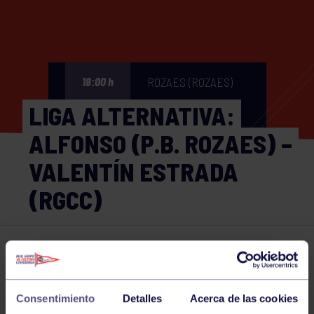
ROZAES (ROZAES)
18:00 h
LIGA ALTERNATIVA:
ALFONSO (P.B. ROZAES) –
VALENTÍN ESTRADA
(RGCC)
Bolos
12 MAY 2026
Comparte
Consentimiento
Detalles
Acerca de las cookies