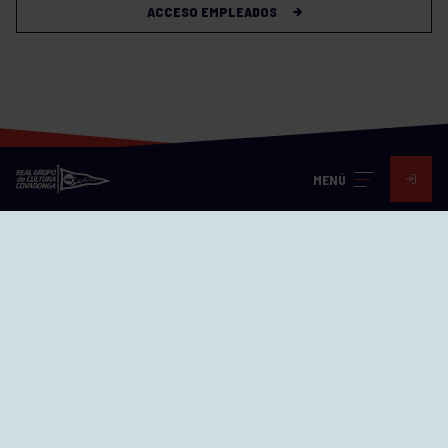
ACCESO EMPLEADOS
MENÚ
Visita nuestras redes
SEDES
CIERRE WEB CURSILLOS
Cómo llegar