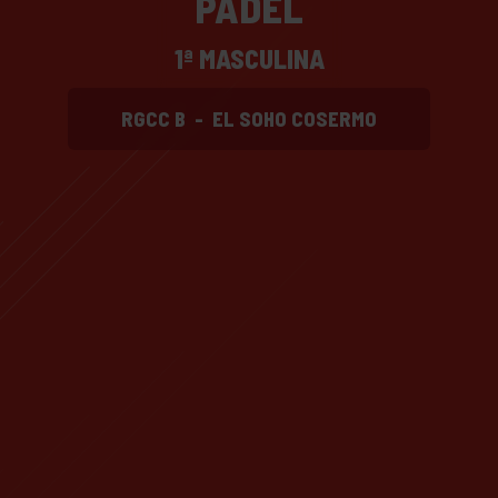
PADEL
1ª MASCULINA
RGCC B
-
EL SOHO COSERMO