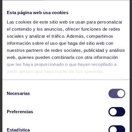
NOTICIAS RELACIONADAS
Esta página web usa cookies
Las cookies de este sitio web se usan para personalizar
el contenido y los anuncios, ofrecer funciones de redes
sociales y analizar el tráfico. Además, compartimos
información sobre el uso que haga del sitio web con
nuestros partners de redes sociales, publicidad y análisis
web, quienes pueden combinarla con otra información
Pádel
29 Jul 2026
que les haya proporcionado o que hayan recopilado a
partir del uso que haya hecho de sus servicios.
EL PÁDEL GRUPISTA SUMA ÉXITOS
Selección
Necesarias
de
consentimiento
Preferencias
Estadística