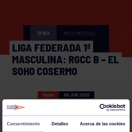
RGCC (MESTAS)
17:15 h
LIGA FEDERADA 1ª
MASCULINA: RGCC B – EL
SOHO COSERMO
Pádel
08 JUN 2025
Comparte
Consentimiento
Detalles
Acerca de las cookies