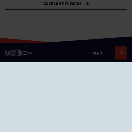
ACCESO EMPLEADOS
MENÚ
Visita nuestras redes
SEDES
CIERRE WEB CURSILLOS
Cómo llegar