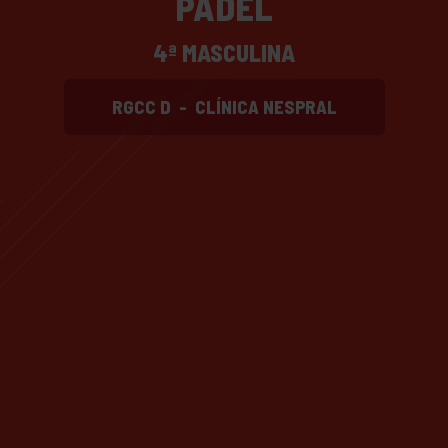
PADEL
4ª MASCULINA
RGCC D
-
CLÍNICA NESPRAL