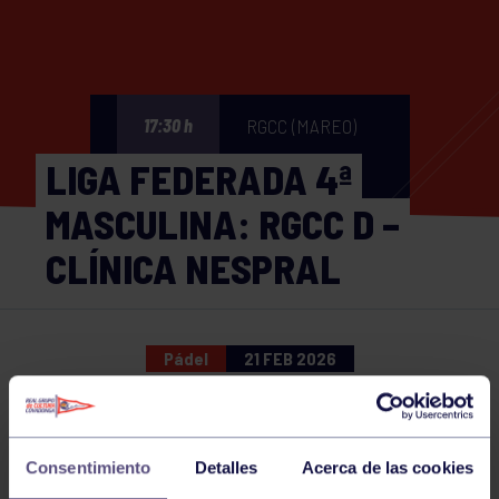
RGCC (MAREO)
17:30 h
LIGA FEDERADA 4ª
MASCULINA: RGCC D –
CLÍNICA NESPRAL
Pádel
21 FEB 2026
Comparte
Consentimiento
Detalles
Acerca de las cookies