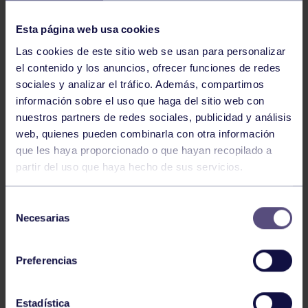
NOTICIAS RELACIONADAS
Esta página web usa cookies
Las cookies de este sitio web se usan para personalizar
el contenido y los anuncios, ofrecer funciones de redes
sociales y analizar el tráfico. Además, compartimos
información sobre el uso que haga del sitio web con
nuestros partners de redes sociales, publicidad y análisis
web, quienes pueden combinarla con otra información
Pádel
29 Jul 2026
que les haya proporcionado o que hayan recopilado a
partir del uso que haya hecho de sus servicios.
EL PÁDEL GRUPISTA SUMA ÉXITOS
Selección
Necesarias
de
consentimiento
Preferencias
Estadística