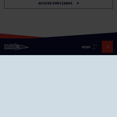
ACCESO EMPLEADOS
MENÚ
Visita nuestras redes
SEDES
CIERRE WEB CURSILLOS
Cómo llegar