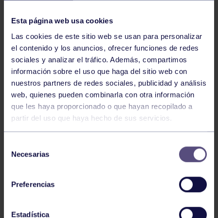
NOTICIAS RELACIONADAS
Esta página web usa cookies
Las cookies de este sitio web se usan para personalizar
el contenido y los anuncios, ofrecer funciones de redes
sociales y analizar el tráfico. Además, compartimos
información sobre el uso que haga del sitio web con
nuestros partners de redes sociales, publicidad y análisis
web, quienes pueden combinarla con otra información
Pádel
29 Jul 2026
que les haya proporcionado o que hayan recopilado a
partir del uso que haya hecho de sus servicios.
EL PÁDEL GRUPISTA SUMA ÉXITOS
Selección
Necesarias
de
consentimiento
Preferencias
Estadística