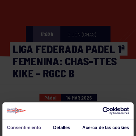
GIJÓN (CHAS)
11:00 h
LIGA FEDERADA PADEL 1ª
FEMENINA: CHAS-TTES
KIKE – RGCC B
Pádel
14 MAR 2026
Comparte
Consentimiento
Detalles
Acerca de las cookies