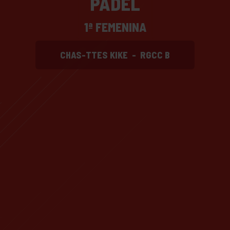
PADEL
1ª FEMENINA
CHAS-TTES KIKE
-
RGCC B