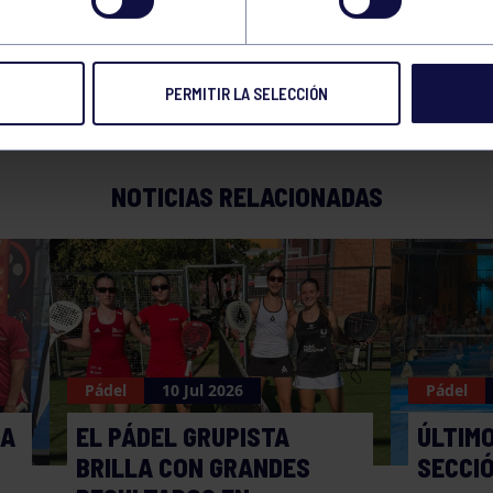
BREAK POINT CNSO A
PERMITIR LA SELECCIÓN
NOTICIAS RELACIONADAS
Pádel
10 Jul 2026
Pádel
MA
EL PÁDEL GRUPISTA
ÚLTIMO
BRILLA CON GRANDES
SECCI