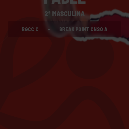
2ª MASCULINA
RGCC C
-
BREAK POINT CNSO A