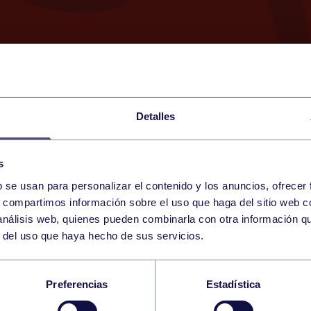
Detalles
s
b se usan para personalizar el contenido y los anuncios, ofrecer
13
s, compartimos información sobre el uso que haga del sitio web 
FRIDAY
RGCC (MAREO)
19:00 h
 análisis web, quienes pueden combinarla con otra información q
MARCH
r del uso que haya hecho de sus servicios.
RADA PADEL 2ª MAS
Preferencias
Estadística