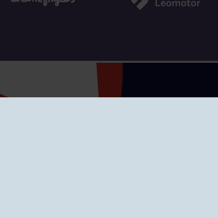
SEDES
CIERRE WEB CURSI
nciones
Cómo llegar
eo