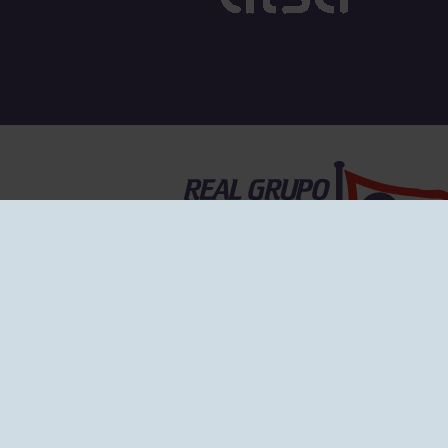
EL GRUPO
Historia
Disti
Ventajas
Empl