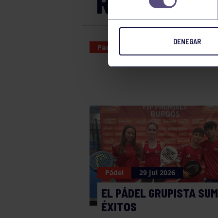
RGCC C – 
DENEGAR
Pádel
13 MAR 2026
Pádel
29 Jul 2026
EL PÁDEL GRUPISTA SU
ÉXITOS