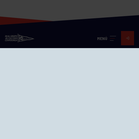
MENÚ
Visita nuestras redes
SEDES
CIERRE WEB CURSILLOS
Cómo llegar
EL GRUPO