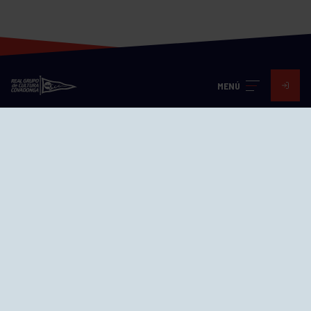
MENÚ
Visita nuestras redes
SEDES
CIERRE WEB CURSILLOS
Cómo llegar
EL GRUPO