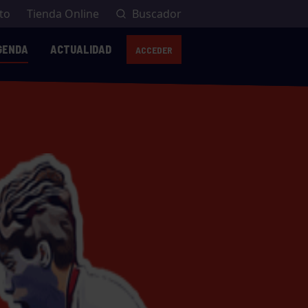
to
Tienda Online
Buscador
GENDA
ACTUALIDAD
ACCEDER