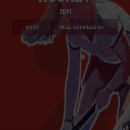
2DM
RGCC
-
REAL SOCIEDAD SS