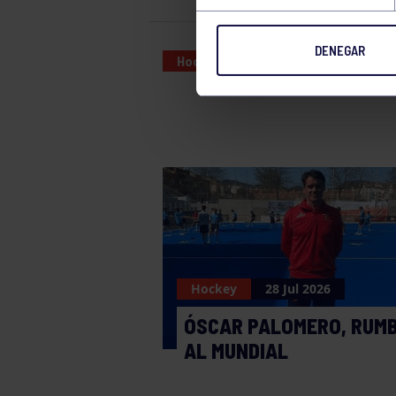
DENEGAR
Hockey
22 MAR 2025
Hockey
28 Jul 2026
ÓSCAR PALOMERO, RUM
AL MUNDIAL