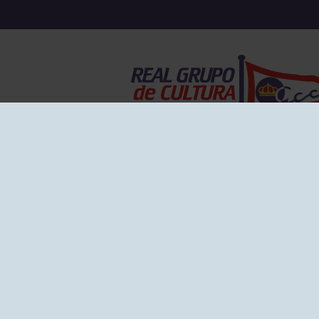
EL GRUPO
Historia
Disti
Ventajas
Empl
Junta directiva
Publi
Canal de Denuncias
Comp
Transparencia
FAQ C