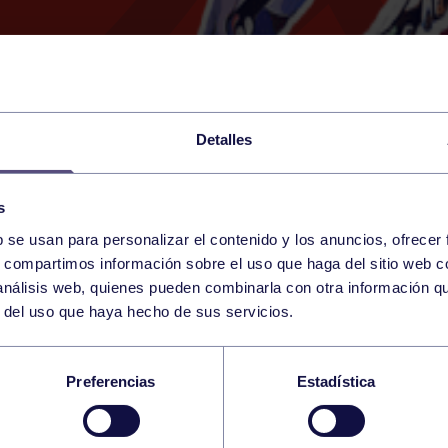
Detalles
s
b se usan para personalizar el contenido y los anuncios, ofrecer
22
s, compartimos información sobre el uso que haga del sitio web 
SATURDAY
RGCC (CAMPO DE HOCK
18:00 h
 análisis web, quienes pueden combinarla con otra información q
MARCH
r del uso que haya hecho de sus servicios.
E 2DM: RGCC – REA
Preferencias
Estadística