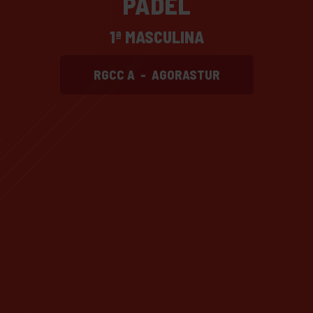
PADEL
1ª MASCULINA
RGCC A
-
AGORASTUR