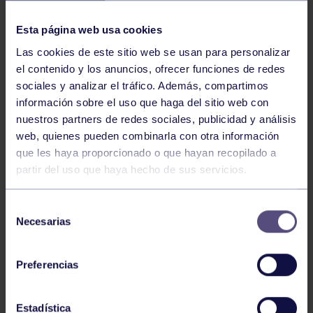
NOTICIAS RELACIONADAS
Esta página web usa cookies
Las cookies de este sitio web se usan para personalizar
el contenido y los anuncios, ofrecer funciones de redes
sociales y analizar el tráfico. Además, compartimos
información sobre el uso que haga del sitio web con
nuestros partners de redes sociales, publicidad y análisis
web, quienes pueden combinarla con otra información
Pádel
29 Jul 2026
que les haya proporcionado o que hayan recopilado a
partir del uso que haya hecho de sus servicios.
EL PÁDEL GRUPISTA SUMA ÉXITOS
Selección
Necesarias
de
consentimiento
Preferencias
Estadística