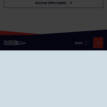
ACCESO EMPLEADOS
MENÚ
Visita nuestras redes
SEDES
CIERRE WEB CURSILLOS
Cómo llegar