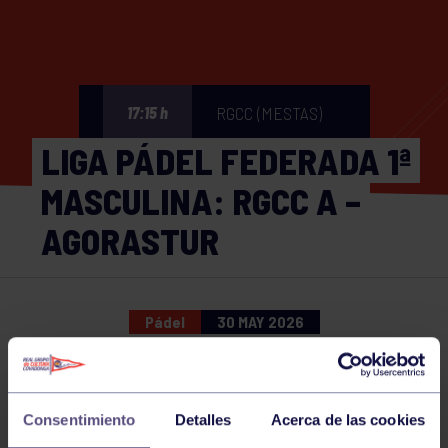
RGCC (MESTAS)
17:15 h
LIGA PÁDEL FEDERADA 1ª
MASCULINA: RGCC A –
AGORASTUR
Pádel
30 MAY 2026
Comparte
Consentimiento
Detalles
Acerca de las cookies