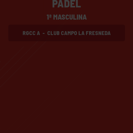
PADEL
1ª MASCULINA
RGCC A
-
CLUB CAMPO LA FRESNEDA