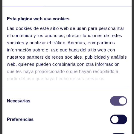
NOTICIAS RELACIONADAS
Esta página web usa cookies
Las cookies de este sitio web se usan para personalizar
el contenido y los anuncios, ofrecer funciones de redes
sociales y analizar el tráfico. Además, compartimos
información sobre el uso que haga del sitio web con
nuestros partners de redes sociales, publicidad y análisis
web, quienes pueden combinarla con otra información
que les haya proporcionado o que hayan recopilado a
partir del uso que haya hecho de sus servicios.
Pádel
29 Jul 2026
EL PÁDEL GRUPISTA SUMA ÉXITOS
Selección
Necesarias
de
consentimiento
Preferencias