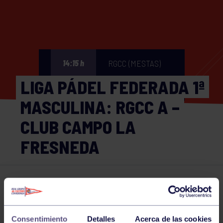
RGCC (MESTAS)
14:15 h
LIGA PÁDEL FEDERADA 1ª
MASCULINA: RGCC A –
CLUB CAMPO LA
FRESNEDA
Pádel
07 JUN 2026
Comparte
Consentimiento
Detalles
Acerca de las cookies