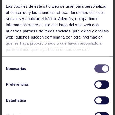
Las cookies de este sitio web se usan para personalizar
el contenido y los anuncios, ofrecer funciones de redes
sociales y analizar el tráfico. Además, compartimos
información sobre el uso que haga del sitio web con
Piragüismo
06 Ago 2026
nuestros partners de redes sociales, publicidad y análisis
CÉSAR ÁLVAREZ CONQUISTA EL MINI
web, quienes pueden combinarla con otra información
SELLA
que les haya proporcionado o que hayan recopilado a
partir del uso que haya hecho de sus servicios.
Selección
Necesarias
de
consentimiento
Preferencias
Piragüismo
30 Jul 2026
Estadística
CAMPEONATO DE ESPAÑA SPRINT