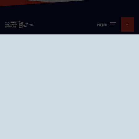
MENÚ
Visita nuestras redes
SEDES
CIERRE WEB CURSILLOS
Cómo llegar
EL GRUPO
Avd. Jesús Revuelta, 2 33204
Gijón - Asturias