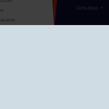
Cómo llegar
eo
caciones
ras
GRUPÍN «PLAYA»
ontrol Accesos
Calle Emilio Tuya, 
33202 Gijón, Astu
Cómo llegar
GRUPO MAREO
Camín de la Cues
Gil, nº 290
Cómo llegar