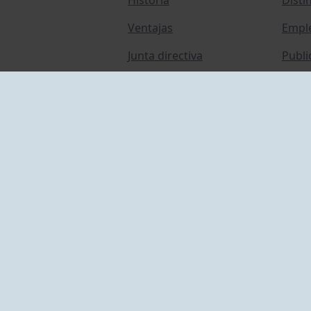
Ventajas
Empl
Junta directiva
Publi
Canal de Denuncias
Comp
Transparencia
FAQ C
ACCESO EMPLEADOS