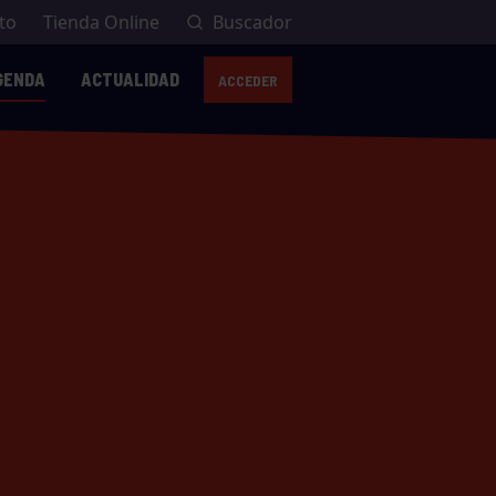
to
Tienda Online
Buscador
GENDA
ACTUALIDAD
ACCEDER