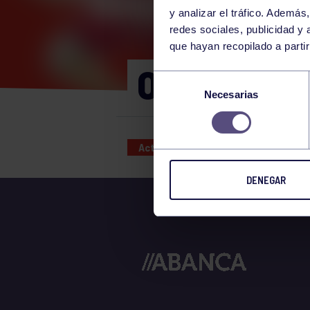
y analizar el tráfico. Ademá
redes sociales, publicidad y
que hayan recopilado a parti
OLIMPIADA
Selección
Necesarias
de
consentimiento
Actividades deportivas
27 AUG
DENEGAR