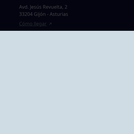
Avd. Jesús Revuelta, 2
33204 Gijón - Asturias
Cómo llegar
GRUPO BEGOÑA
14,
Calle Anselmo
rias
Cifuentes, 1 33201
Gijón - Asturias
Cómo llegar
ta