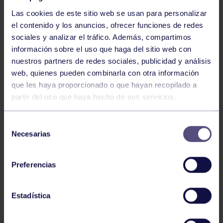
Las cookies de este sitio web se usan para personalizar
el contenido y los anuncios, ofrecer funciones de redes
sociales y analizar el tráfico. Además, compartimos
información sobre el uso que haga del sitio web con
nuestros partners de redes sociales, publicidad y análisis
Baloncesto
13 Abr 2026
web, quienes pueden combinarla con otra información
que les haya proporcionado o que hayan recopilado a
ÚLTIMOS RESULTADOS DE LA SECCIÓN
partir del uso que haya hecho de sus servicios.
Selección
Necesarias
de
consentimiento
Preferencias
Baloncesto
03 Feb 2026
Estadística
XI TORNEO DE CARNAVAL