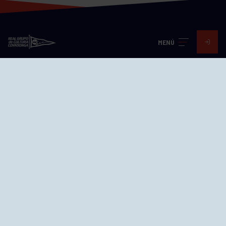
MENÚ
Visita nuestras redes
SEDES
CIERRE WEB CURSILLOS
Cómo llegar
EL GRUPO
Avd. Jesús Revuelta, 2 33204
Gijón - Asturias