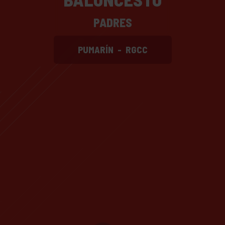
PADRES
PUMARÍN
-
RGCC