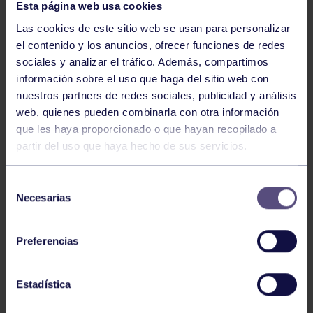
Esta página web usa cookies
Las cookies de este sitio web se usan para personalizar
el contenido y los anuncios, ofrecer funciones de redes
sociales y analizar el tráfico. Además, compartimos
información sobre el uso que haga del sitio web con
nuestros partners de redes sociales, publicidad y análisis
Judo
18 May 2026
web, quienes pueden combinarla con otra información
CAMPEONATO DE ASTURIAS ALEVÍN
que les haya proporcionado o que hayan recopilado a
partir del uso que haya hecho de sus servicios.
Selección
Necesarias
de
consentimiento
Preferencias
Judo
27 Abr 2026
Estadística
II TORNEO INFANTIL DE JUDO HAJIME