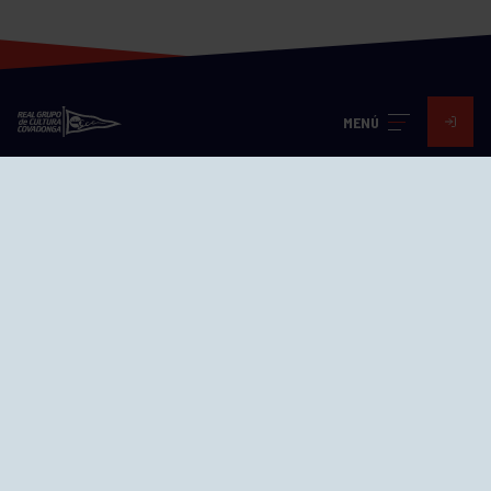
MENÚ
Visita nuestras redes
SEDES
CIERRE WEB CURSILLOS
Cómo llegar
EL GRUPO
Avd. Jesús Revuelta, 2 33204