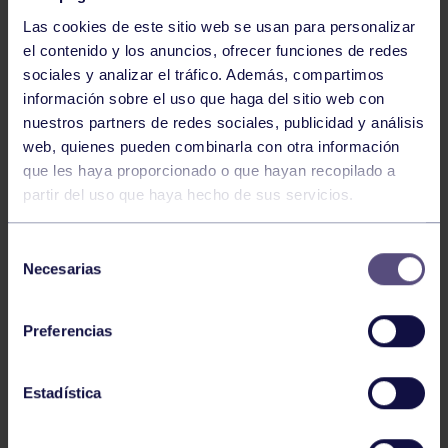
Las cookies de este sitio web se usan para personalizar
el contenido y los anuncios, ofrecer funciones de redes
sociales y analizar el tráfico. Además, compartimos
información sobre el uso que haga del sitio web con
nuestros partners de redes sociales, publicidad y análisis
Baloncesto
13 Abr 2026
web, quienes pueden combinarla con otra información
que les haya proporcionado o que hayan recopilado a
ÚLTIMOS RESULTADOS DE LA SECCIÓN
partir del uso que haya hecho de sus servicios.
Selección
Necesarias
de
consentimiento
Preferencias
Baloncesto
03 Feb 2026
Estadística
XI TORNEO DE CARNAVAL