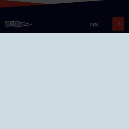
MENÚ
Visita nuestras redes
SEDES
CIERRE WEB CURSILLOS
Cómo llegar
EL GRUPO
Avd. Jesús Revuelta, 2 33204
Gijón - Asturias