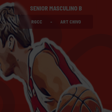
SENIOR MASCULINO B
RGCC
-
ART CHIVO