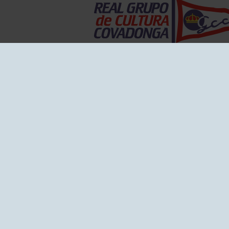
EL GRUPO
Historia
Disti
Ventajas
Empl
Junta directiva
Publi
Canal de Denuncias
Comp
Transparencia
FAQ C