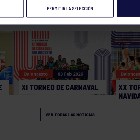
PERMITIR LA SELECCIÓN
NOTICIAS RELACIONADAS
Baloncesto
03 Feb 2026
Balonces
E
XI TORNEO DE CARNAVAL
XX TO
NAVID
VER TODAS LAS NOTICIAS