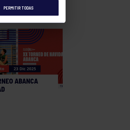
PERMITIR TODAS
to
23 Dic 2025
RNEO ABANCA
AD