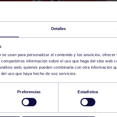
Detalles
s
b se usan para personalizar el contenido y los anuncios, ofrecer
18
s, compartimos información sobre el uso que haga del sitio web 
SUNDAY
RGCC (BRAULIO GARCÍA)
18:00 h
 análisis web, quienes pueden combinarla con otra información q
JANUARY
r del uso que haya hecho de sus servicios.
SCULINO B: RGCC – 
Preferencias
Estadística