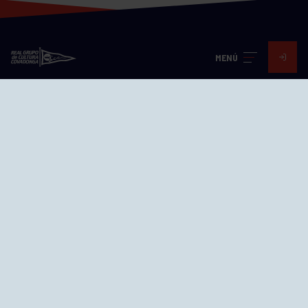
MENÚ
Visita nuestras redes
SEDES
CIERRE WEB CURSILLOS
Cómo llegar
EL GRUPO
Avd. Jesús Revuelta, 2 33204
Gijón - Asturias