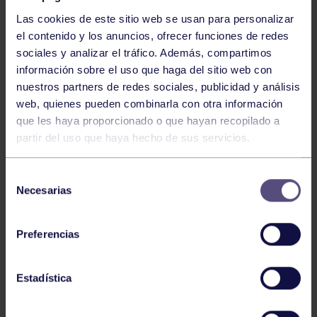
Las cookies de este sitio web se usan para personalizar
el contenido y los anuncios, ofrecer funciones de redes
sociales y analizar el tráfico. Además, compartimos
información sobre el uso que haga del sitio web con
nuestros partners de redes sociales, publicidad y análisis
Baloncesto
13 Abr 2026
web, quienes pueden combinarla con otra información
que les haya proporcionado o que hayan recopilado a
ÚLTIMOS RESULTADOS DE LA SECCIÓN
partir del uso que haya hecho de sus servicios.
Selección
Necesarias
de
consentimiento
Preferencias
Baloncesto
03 Feb 2026
Estadística
XI TORNEO DE CARNAVAL