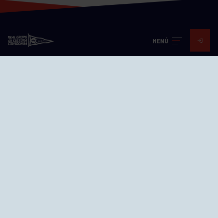
MENÚ
Visita nuestras redes
SEDES
CIERRE WEB CURSILLOS
Cómo llegar
EL GRUPO
Avd. Jesús Revuelta, 2 33204
Gijón - Asturias