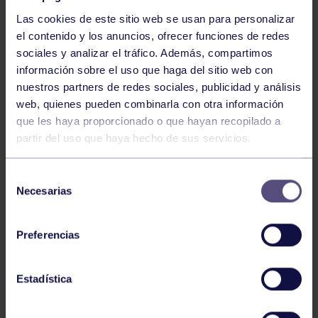
Las cookies de este sitio web se usan para personalizar
el contenido y los anuncios, ofrecer funciones de redes
sociales y analizar el tráfico. Además, compartimos
información sobre el uso que haga del sitio web con
nuestros partners de redes sociales, publicidad y análisis
Voleibol
27 Abr 2026
web, quienes pueden combinarla con otra información
que les haya proporcionado o que hayan recopilado a
CAMPEONAS DE ASTURIAS
partir del uso que haya hecho de sus servicios.
Selección
Necesarias
de
consentimiento
Preferencias
Voleibol
21 Abr 2026
Estadística
PLAY OFF