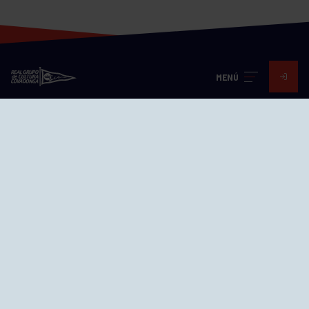
MENÚ
Visita nuestras redes
SEDES
CIERRE WEB CURSILLOS
Cómo llegar
EL GRUPO
Avd. Jesús Revuelta, 2 33204