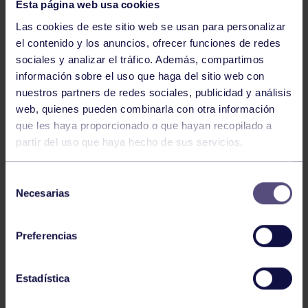
Esta página web usa cookies
Las cookies de este sitio web se usan para personalizar
el contenido y los anuncios, ofrecer funciones de redes
sociales y analizar el tráfico. Además, compartimos
información sobre el uso que haga del sitio web con
Hockey
28 Jul 2026
nuestros partners de redes sociales, publicidad y análisis
ÓSCAR PALOMERO, RUMBO AL
web, quienes pueden combinarla con otra información
MUNDIAL
que les haya proporcionado o que hayan recopilado a
partir del uso que haya hecho de sus servicios.
Selección
Necesarias
de
consentimiento
Preferencias
Hockey
28 Jul 2026
Estadística
WORLD MASTERS HOCKEY 2026