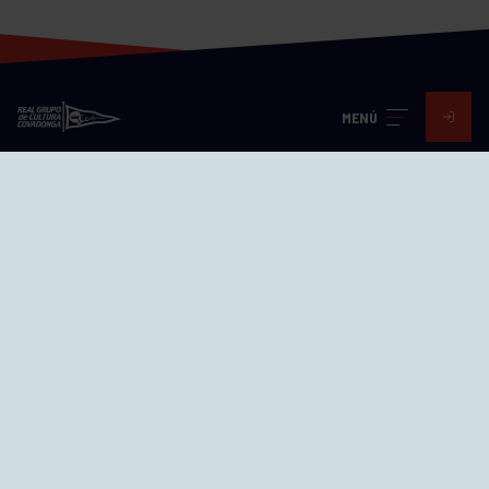
MENÚ
Visita nuestras redes
SEDES
CIERRE WEB CURSILLOS
Cómo llegar
EL GRUPO
Avd. Jesús Revuelta, 2 33204