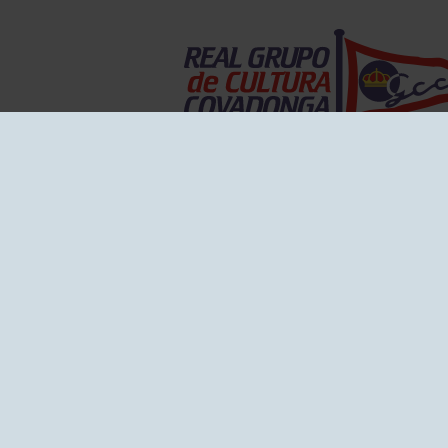
EL GRUPO
Historia
Disti
Ventajas
Empl
Junta directiva
Publi
Canal de Denuncias
Comp
Transparencia
FAQ C