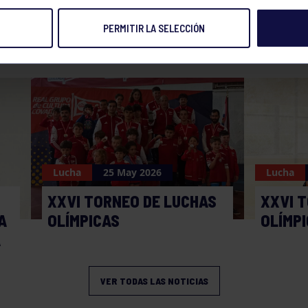
PERMITIR LA SELECCIÓN
NOTICIAS RELACIONADAS
Lucha
25 May 2026
Lucha
XXVI TORNEO DE LUCHAS
XXVI 
A
OLÍMPICAS
OLÍMPI
A
VER TODAS LAS NOTICIAS