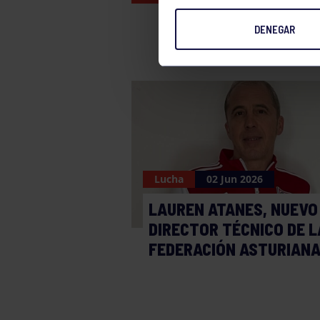
DENEGAR
Lucha
02 Jun 2026
LAUREN ATANES, NUEVO
DIRECTOR TÉCNICO DE L
FEDERACIÓN ASTURIAN