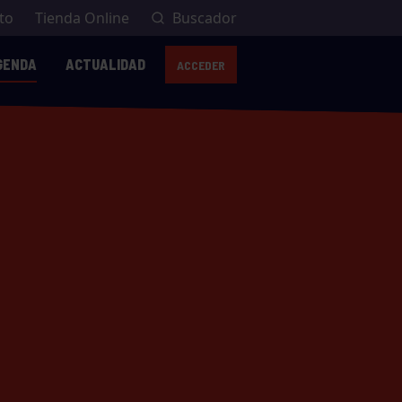
to
Tienda Online
Buscador
GENDA
ACTUALIDAD
ACCEDER