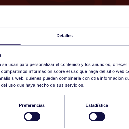
Detalles
s
b se usan para personalizar el contenido y los anuncios, ofrecer
16
s, compartimos información sobre el uso que haga del sitio web 
SATURDAY
RGCC (PISTA MULTIDEPOR
15:45 h
 análisis web, quienes pueden combinarla con otra información q
MAY
r del uso que haya hecho de sus servicios.
UCHA RGCC
Preferencias
Estadística