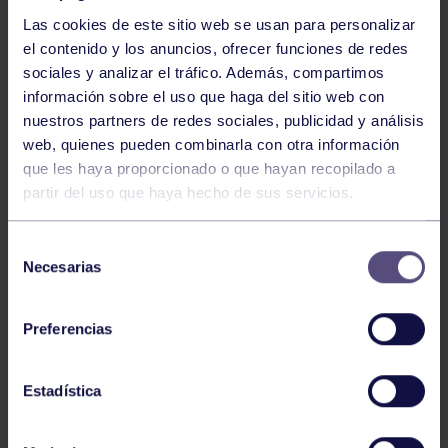
Las cookies de este sitio web se usan para personalizar
el contenido y los anuncios, ofrecer funciones de redes
sociales y analizar el tráfico. Además, compartimos
información sobre el uso que haga del sitio web con
Tenis
05 Ago 2026
nuestros partners de redes sociales, publicidad y análisis
VII TORNEO ABANCA
web, quienes pueden combinarla con otra información
que les haya proporcionado o que hayan recopilado a
partir del uso que haya hecho de sus servicios.
Selección
Necesarias
de
consentimiento
Preferencias
Tenis
15 Jul 2026
CIRCUITO AS YOUNG TOUR 2026
Estadística