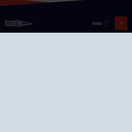
MENÚ
Visita nuestras redes
SEDES
CIERRE WEB CURSILLOS
Cómo llegar
EL GRUPO
Avd. Jesús Revuelta, 2 33204
Gijón - Asturias