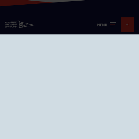
MENÚ
Visita nuestras redes
SEDES
CIERRE WEB CURSILLOS
Cómo llegar
EL GRUPO
Avd. Jesús Revuelta, 2 33204
Gijón - Asturias