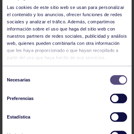
Las cookies de este sitio web se usan para personalizar
el contenido y los anuncios, ofrecer funciones de redes
sociales y analizar el tráfico. Además, compartimos
información sobre el uso que haga del sitio web con
GAF
26 Jun 2026
nuestros partners de redes sociales, publicidad y análisis
CLARA LOCHÉ, SUBCAMPEONA DE
web, quienes pueden combinarla con otra información
ESPAÑA
que les haya proporcionado o que hayan recopilado a
partir del uso que haya hecho de sus servicios.
Selección
Necesarias
de
consentimiento
Preferencias
GAF
15 Jun 2026
Estadística
CAMPEONATO DE ASTURIAS