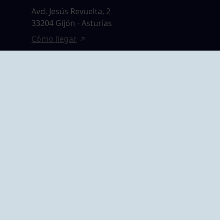
Avd. Jesús Revuelta, 2
33204 Gijón - Asturias
Cómo llegar
GRUPO BEGOÑA
14,
Calle Anselmo
rias
Cifuentes, 1 33201
Gijón - Asturias
Cómo llegar
ta