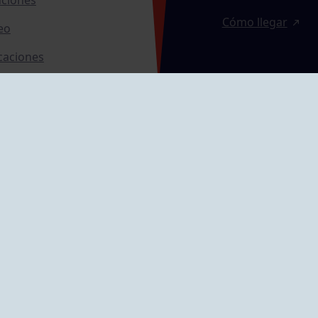
Cómo llegar
eo
caciones
ras
GRUPÍN «PLAYA»
ontrol Accesos
Calle Emilio Tuya, 
33202 Gijón, Astu
Cómo llegar
GRUPO MAREO
Camín de la Cues
Gil, nº 290
Cómo llegar