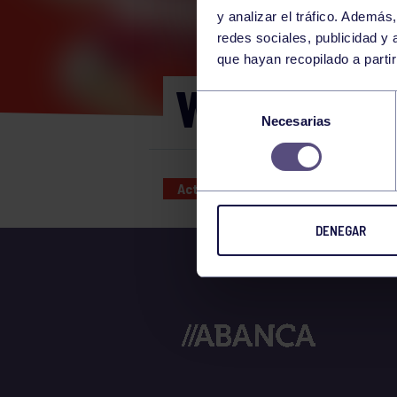
y analizar el tráfico. Ademá
redes sociales, publicidad y
que hayan recopilado a parti
WOD 16:30
Selección
Necesarias
de
consentimiento
Actividades deportivas
05 JAN
DENEGAR