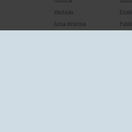
Ventajas
Empl
Junta directiva
Publi
Canal de Denuncias
Comp
Transparencia
FAQ C
ACCESO EMPLEADOS