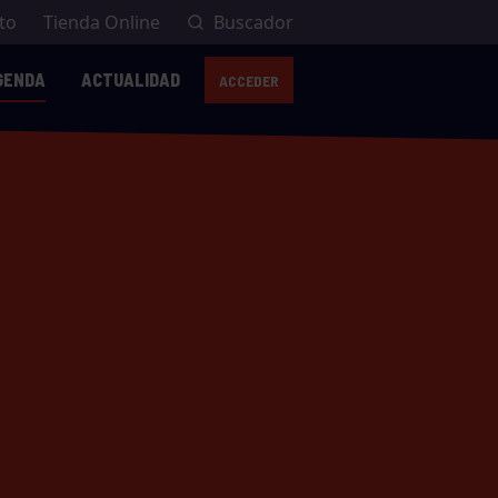
to
Tienda Online
Buscador
GENDA
ACTUALIDAD
ACCEDER