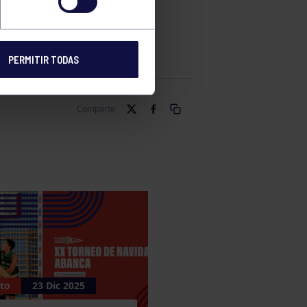
FUMERIAS
PERMITIR TODAS
Comparte
to
23 Dic 2025