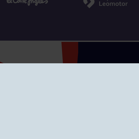
SEDES
CIERRE WEB CURSI
nciones
Cómo llegar
eo