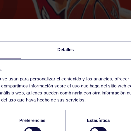
Detalles
s
b se usan para personalizar el contenido y los anuncios, ofrecer
15
s, compartimos información sobre el uso que haga del sitio web 
SUNDAY
RGCC (GUILLERMO GARCÍA
20:00 h
 análisis web, quienes pueden combinarla con otra información q
FEBRUARY
r del uso que haya hecho de sus servicios.
 DE CARNAVAL BEN
Preferencias
Estadística