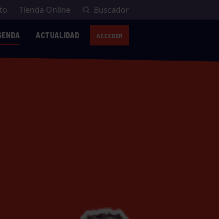
to
Tienda Online
Buscador
GENDA
ACTUALIDAD
ACCEDER