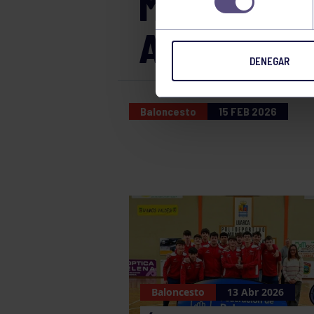
MASCULINO
AVENIDA
DENEGAR
Baloncesto
15 FEB 2026
Baloncesto
13 Abr 2026