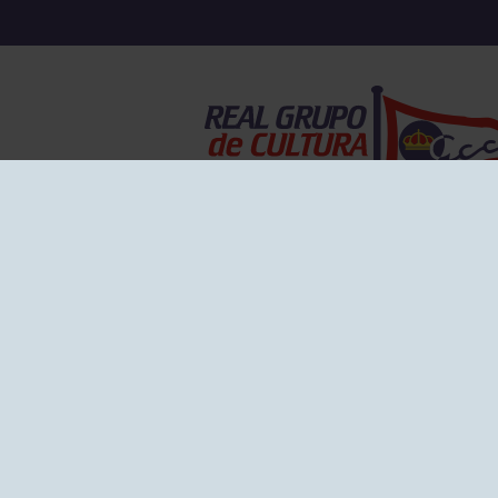
EL GRUPO
Historia
Disti
Ventajas
Empl
Junta directiva
Publi
Canal de Denuncias
Comp
Transparencia
FAQ C