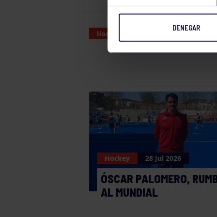
DENEGAR
Hockey
05 DEC 2025
Hockey
28 Jul 2026
ÓSCAR PALOMERO, RUM
AL MUNDIAL