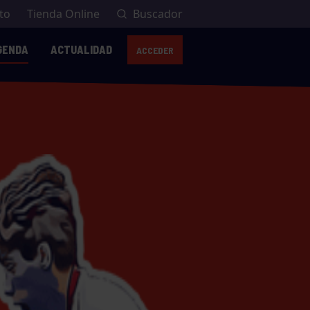
to
Tienda Online
Buscador
GENDA
ACTUALIDAD
ACCEDER