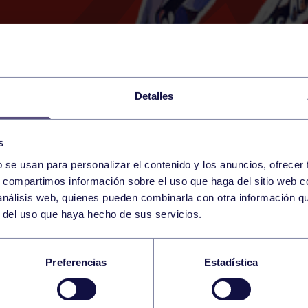
Detalles
s
b se usan para personalizar el contenido y los anuncios, ofrecer
5
s, compartimos información sobre el uso que haga del sitio web 
FRIDAY
RGCC (CAMPO DE HOCKEY
09:00 h
 análisis web, quienes pueden combinarla con otra información q
DECEMBER
r del uso que haya hecho de sus servicios.
 DE ESPAÑA JUVENIL
Preferencias
Estadística
O