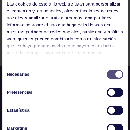
Las cookies de este sitio web se usan para personalizar
el contenido y los anuncios, ofrecer funciones de redes
138
139
140
141
142
143
144
sociales y analizar el tráfico. Además, compartimos
información sobre el uso que haga del sitio web con
145
146
147
148
149
nuestros partners de redes sociales, publicidad y análisis
web, quienes pueden combinarla con otra información
que les haya proporcionado o que hayan recopilado a
FILTRAR
partir del uso que haya hecho de sus servicios.
Selección
Necesarias
de
consentimiento
Preferencias
Estadística
Marketing