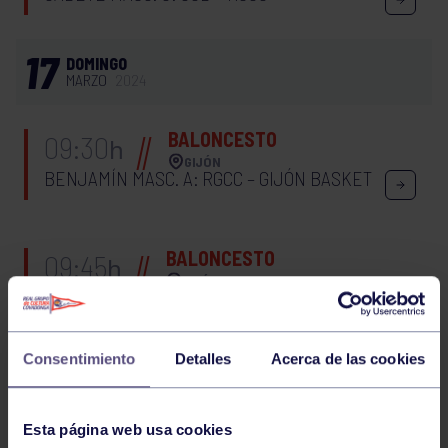
17
DOMINGO
MARZO
2024
BALONCESTO
09:30
h
GIJÓN
BENJAMÍN MASC. A: RGCC – GIJÓN BASKET
BALONCESTO
09:45
h
GIJÓN
BENJAMÍN MASC. B: L ARBEYAL – RGCC
Consentimiento
Detalles
Acerca de las cookies
BALONCESTO
09:30
h
RGCC
ALEVÍN FEM. B: RGCC – OCB
Esta página web usa cookies