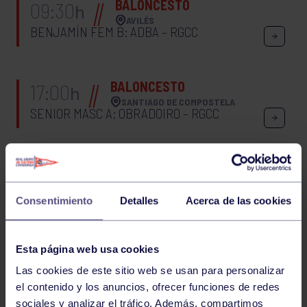
BALONCESTO
09:30
h
AVILÉS
BENJAMÍN FEM B: ADBA – RGCC
BALONCESTO
17:00
h
SANTIAGO DE COMPOSTELA
SENIOR MASC A: OBRADOIRO – RGCC
BALONCESTO
12:30
h
AVILÉS
JUNIOR MASC B: AAA – RGCC
Consentimiento
Detalles
Acerca de las cookies
225
226
227
228
229
230
231
Esta página web usa cookies
Las cookies de este sitio web se usan para personalizar
232
233
234
235
236
el contenido y los anuncios, ofrecer funciones de redes
sociales y analizar el tráfico. Además, compartimos