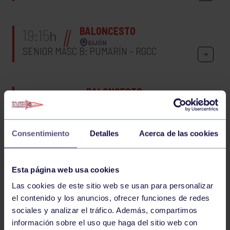
BALONCESTO
19:15
h
GIJÓN
SENIOR MASC B: PUMARÍN – RGCC
BALONCESTO
20:30
h
LUGO DE LLANERA
CADETE MASC A: ECOLE – RGCC
Consentimiento
Detalles
Acerca de las cookies
225
226
227
228
229
230
231
Esta página web usa cookies
232
233
234
235
236
Las cookies de este sitio web se usan para personalizar
el contenido y los anuncios, ofrecer funciones de redes
FILTRAR
sociales y analizar el tráfico. Además, compartimos
información sobre el uso que haga del sitio web con