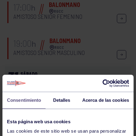
BALONMANO
17:00
h
RGCC
AMISTOSO SENIOR FEMENINO
BALONMANO
19:00
h
RGCC
AMISTOSO SENIOR MASCULINO
31
SÁBADO
AGOSTO
2024
BALONMANO
18:00
h
Consentimiento
Detalles
Acerca de las cookies
CORVERA
RGCC
Esta página web usa cookies
37
38
39
40
41
42
43
44
45
Las cookies de este sitio web se usan para personalizar