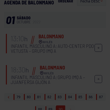
ORDENAR
AGENDA DE BALONMANO
01
SÁBADO
OCTUBRE
2022
BALONMANO
13:10
h
AVILÉS
INFANTIL MASCULINO A: AUTO-CENTER PDO
VETUSTA – GRUPO IMQ A
BALONMANO
18:30
h
AVILÉS
INFANTIL MASCULINO A: GRUPO IMQ A –
JUANFERSA GIJÓN A
79
80
81
82
83
84
85
86
87
88
89
90