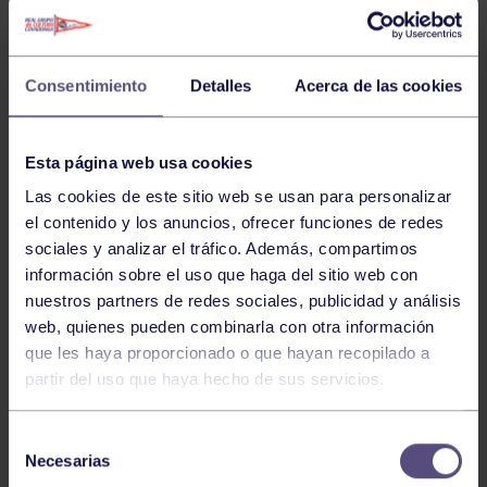
12
VIERNES
MAYO
2023
Consentimiento
Detalles
Acerca de las cookies
BILLAR
16:30
h
RGCC
Esta página web usa cookies
LIGA REGIONAL BILLAR LIBRE: RGCC –
AVILÉS A
Las cookies de este sitio web se usan para personalizar
el contenido y los anuncios, ofrecer funciones de redes
08
sociales y analizar el tráfico. Además, compartimos
LUNES
MAYO
2023
información sobre el uso que haga del sitio web con
nuestros partners de redes sociales, publicidad y análisis
web, quienes pueden combinarla con otra información
BILLAR
09:00
h
que les haya proporcionado o que hayan recopilado a
GIJÓN
LIGA REGIONAL POR EQUIPOS: BILLAR
partir del uso que haya hecho de sus servicios.
GIJÓN A – RGCC
Selección
Necesarias
1
2
3
4
5
6
7
de