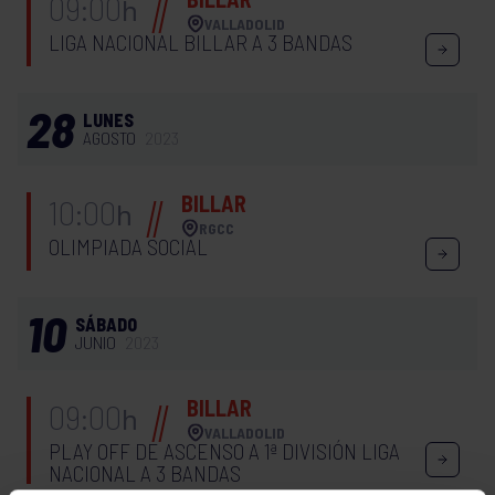
09:00
h
VALLADOLID
LIGA NACIONAL BILLAR A 3 BANDAS
28
LUNES
AGOSTO
2023
BILLAR
10:00
h
RGCC
OLIMPIADA SOCIAL
10
SÁBADO
JUNIO
2023
BILLAR
09:00
h
VALLADOLID
PLAY OFF DE ASCENSO A 1ª DIVISIÓN LIGA
NACIONAL A 3 BANDAS