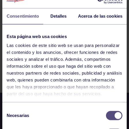
HOCKEY
11:00
h
SANTANDER
INTERCAMBIO ESC. SARDINERO BENJAMÍN
Consentimiento
Detalles
Acerca de las cookies
FEM.: SARDINERO – RGCC B
Esta página web usa cookies
115
116
117
118
119
120
121
Las cookies de este sitio web se usan para personalizar
el contenido y los anuncios, ofrecer funciones de redes
122
123
124
125
126
sociales y analizar el tráfico. Además, compartimos
información sobre el uso que haga del sitio web con
nuestros partners de redes sociales, publicidad y análisis
FILTRAR
web, quienes pueden combinarla con otra información
que les haya proporcionado o que hayan recopilado a
partir del uso que haya hecho de sus servicios.
Selección
Necesarias
de
consentimiento