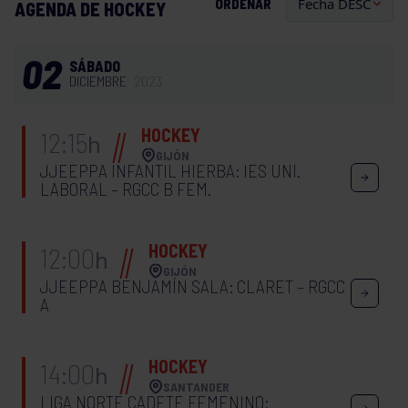
ORDENAR
AGENDA DE HOCKEY
02
SÁBADO
DICIEMBRE
2023
HOCKEY
12:15
h
GIJÓN
JJEEPPA INFANTIL HIERBA: IES UNI.
LABORAL – RGCC B FEM.
HOCKEY
12:00
h
GIJÓN
JJEEPPA BENJAMÍN SALA: CLARET – RGCC
A
HOCKEY
14:00
h
SANTANDER
LIGA NORTE CADETE FEMENINO: