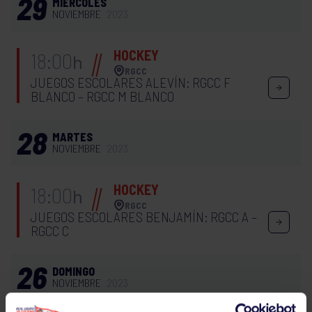
29
MIÉRCOLES
NOVIEMBRE
2023
HOCKEY
18:00
h
RGCC
JUEGOS ESCOLARES ALEVÍN: RGCC F
BLANCO – RGCC M BLANCO
28
MARTES
NOVIEMBRE
2023
HOCKEY
18:00
h
RGCC
JUEGOS ESCOLARES BENJAMÍN: RGCC A –
RGCC C
26
DOMINGO
NOVIEMBRE
2023