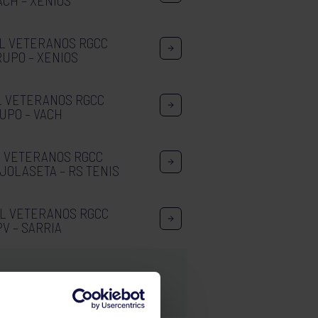
ACH – XENIOS
AL VETERANOS RGCC
RUPO – XENIOS
L VETERANOS RGCC
UPO – VACH
L VETERANOS RGCC
 JOLASETA – RS TENIS
AL VETERANOS RGCC
PV – SARRIA