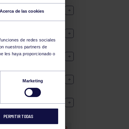
L VETERANOS RGCC
Acerca de las cookies
RRIA – RS TENIS
AL VETERANOS RGCC
ARRIA – VACH
 funciones de redes sociales
con nuestros partners de
L VETERANOS RGCC
ue les haya proporcionado o
NIOS – RC JOLASETA
AL VETERANOS RGCC
Marketing
S TENIS – VACH
AL VETERANOS RGCC
RUPO – SPV
PERMITIR TODAS
132
133
134
135