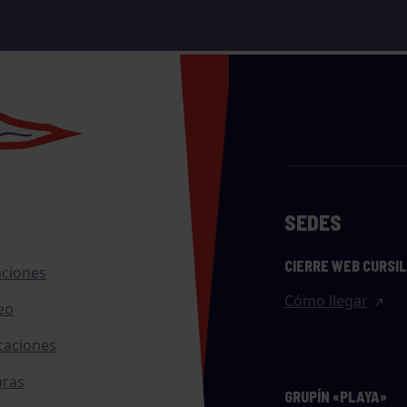
SEDES
CIERRE WEB CURSI
nciones
Cómo llegar
eo
caciones
ras
GRUPÍN «PLAYA»