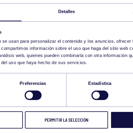
X TORNEO INTERNACIONA
HOCKEY
18:10
h
Detalles
MEMORIAL KIKO SILVA: SA
RGCC
X TORNEO INTERNACION
HOCKEY
s
18:40
h
MEMORIAL KIKO SILVA: S
RGCC
b se usan para personalizar el contenido y los anuncios, ofrecer
s, compartimos información sobre el uso que haga del sitio web 
X TORNEO INTERNACIONA
HOCKEY
 análisis web, quienes pueden combinarla con otra información q
19:15
h
MEMORIAL KIKO SILVA: XE
RGCC
r del uso que haya hecho de sus servicios.
X TORNEO INTERNACION
HOCKEY
10:05
h
Preferencias
Estadística
MEMORIAL KIKO SILVA: R
RGCC
X TORNEO INTERNACION
HOCKEY
10:35
h
MEMORIAL KIKO SILVA: G
RGCC
PERMITIR LA SELECCIÓN
124
125
126
127
128
129
130
131