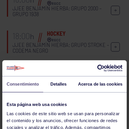
RGCC
JJEE BENJAMÍN HIERBA: GRUPO 2000 –
GRUPO 1938
HOCKEY
18:00
h
RGCC
JJEE BENJAMÍN HIERBA: GRUPO STROKE –
CODEMA NEGRO
HOCKEY
18:00
h
RGCC
JJEE ALEVÍN HIERBA: GRUPO F – LLOBERU
Consentimiento
Detalles
Acerca de las cookies
9
10
11
12
13
14
15
16
17
Esta página web usa cookies
Las cookies de este sitio web se usan para personalizar
18
19
20
el contenido y los anuncios, ofrecer funciones de redes
sociales y analizar el tráfico. Además, compartimos