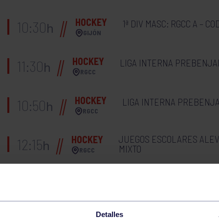
HOCKEY
1ª DIV MASC: RGCC A – C
10:30
h
GIJÓN
HOCKEY
LIGA INTERNA PREBENJAM
11:30
h
RGCC
HOCKEY
LIGA INTERNA PREBENJAM
10:50
h
RGCC
JUEGOS ESCOLARES ALEVÍ
HOCKEY
12:15
h
MIXTO
RGCC
HOCKEY
PAPIS: RGCC – RC JOLAS
12:00
h
ÁLAVA
Detalles