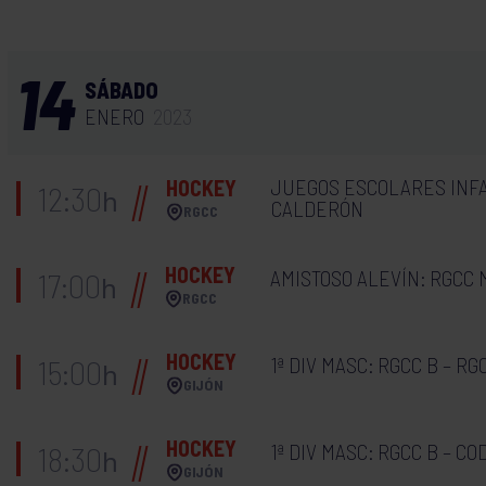
14
SÁBADO
ENERO
2023
JUEGOS ESCOLARES INFA
HOCKEY
12:30
h
CALDERÓN
RGCC
HOCKEY
AMISTOSO ALEVÍN: RGCC 
17:00
h
RGCC
HOCKEY
1ª DIV MASC: RGCC B – RG
15:00
h
GIJÓN
HOCKEY
1ª DIV MASC: RGCC B – C
18:30
h
GIJÓN