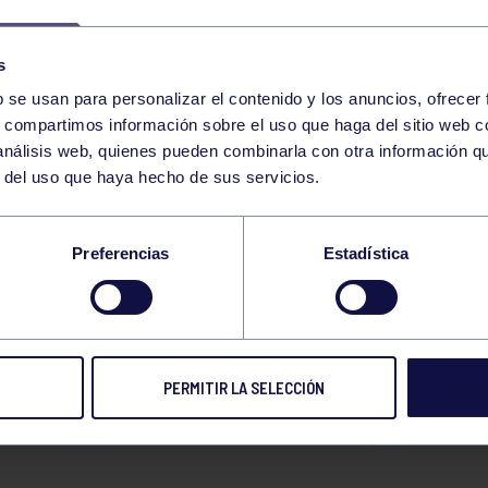
13
VIERNES
ENERO
2023
s
HOCKEY
b se usan para personalizar el contenido y los anuncios, ofrecer
JUEGOS ESCOLARES BENJ
18:00
h
GIJÓN
s, compartimos información sobre el uso que haga del sitio web 
 análisis web, quienes pueden combinarla con otra información q
r del uso que haya hecho de sus servicios.
HOCKEY
JUEGOS ESCOLARES ALEV
19:00
h
RGCC
Preferencias
Estadística
JUEGOS ESCOLARES ALE
HOCKEY
20:00
h
CODEMA
RGCC
167
168
169
170
171
172
173
174
PERMITIR LA SELECCIÓN