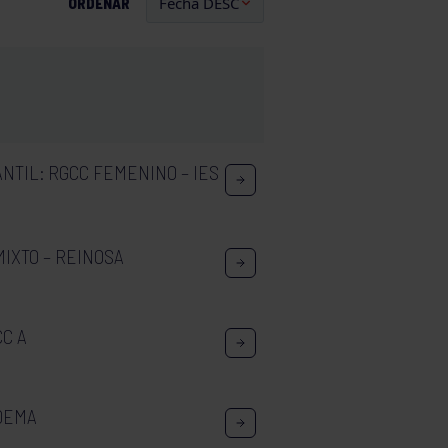
ORDENAR
NTIL: RGCC FEMENINO – IES
MIXTO – REINOSA
CC A
ODEMA