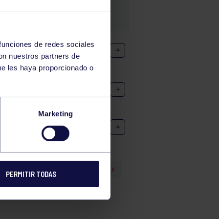
 funciones de redes sociales
AMÍN: CLARET – RGCC B
con nuestros partners de
ue les haya proporcionado o
ÍN: RGCC M ROJO – RGCC F B
Marketing
VÍN: RGCC M BLANCO –
175
176
177
178
PERMITIR TODAS