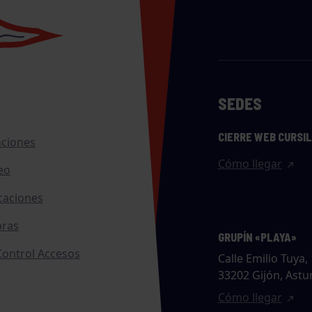
SEDES
CIERRE WEB CURSI
nciones
Cómo llegar
eo
caciones
ras
GRUPÍN «PLAYA»
ontrol Accesos
Calle Emilio Tuya, 
33202 Gijón, Astu
Cómo llegar