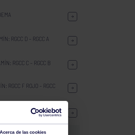
ODEMA
ÍN: RGCC D – RGCC A
ÍN: RGCC C – RGCC B
N: RGCC F ROJO – RGCC
ETA
Acerca de las cookies